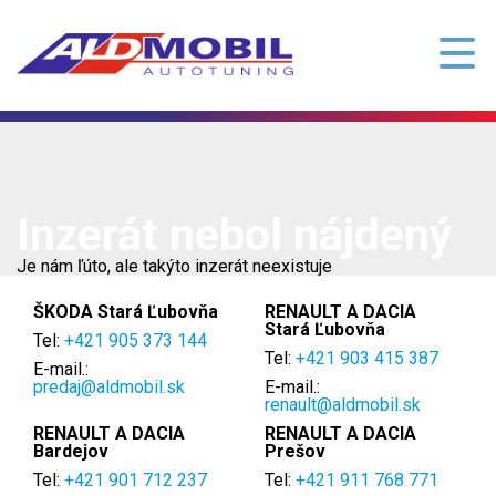
Inzerát nebol nájdený
Je nám ľúto, ale takýto inzerát neexistuje
ŠKODA Stará Ľubovňa
RENAULT A DACIA
Stará Ľubovňa
Tel:
+421 905 373 144
Tel:
+421 903 415 387
E-mail.:
predaj@aldmobil.sk
E-mail.:
renault@aldmobil.sk
RENAULT A DACIA
RENAULT A DACIA
Bardejov
Prešov
Tel:
+421 901 712 237
Tel:
+421 911 768 771