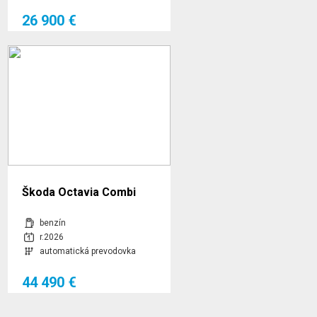
26 900 €
Škoda Octavia Combi
Sportline 2.0 TSI 150,00
benzín
kW 7-stup. automat. 4x4
r.2026
automatická prevodovka
44 490 €