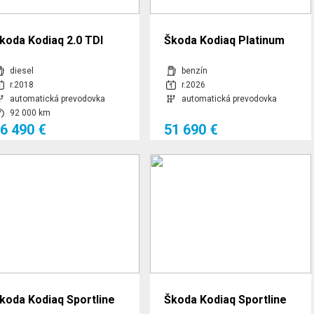
koda Kodiaq 2.0 TDI
Škoda Kodiaq Platinum
40kW Scout 4x4 DSG,
2,0 TSI 150,00 kW 7-stup.
diesel
benzín
ažné zariadenie,
automat. 4x4
r.2018
r.2026
automatická prevodovka
automatická prevodovka
ezávislé kúrenie
92 000 km
6 490 €
51 690 €
koda Kodiaq Sportline
Škoda Kodiaq Sportline