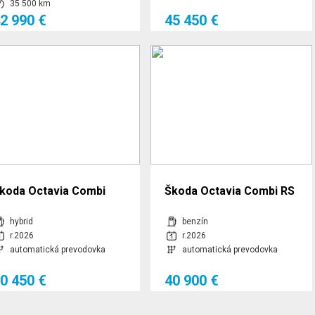
35 500 km
p
2 990 €
45 450 €
koda Octavia Combi
Škoda Octavia Combi RS
rive 1.5 TSI e-Tec
2.0 TSI 195,00 kW 7-stup.
hybrid
benzín
10,00 kW 7-stup.
automat.
r.2026
r.2026
automatická prevodovka
automatická prevodovka
utomat.
0 450 €
40 900 €