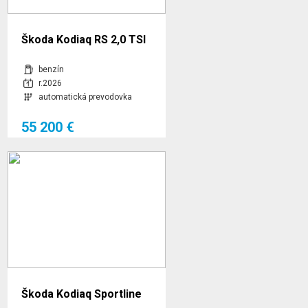
Škoda Kodiaq RS 2,0 TSI
195,00 kW 7-stup.
benzín
automat. 4x4
r.2026
automatická prevodovka
55 200 €
Škoda Kodiaq Sportline