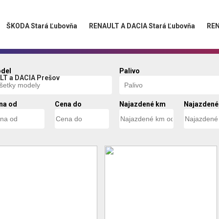
ŠKODA Stará Ľubovňa
RENAULT A DACIA Stará Ľubovňa
REN
del
Palivo
T a DACIA Prešov
na od
Cena do
Najazdené km
Najazdené
od
do